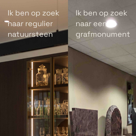
Ik ben op zoek
Ik ben op zoek
naar regulier
naar een
natuursteen
grafmonument