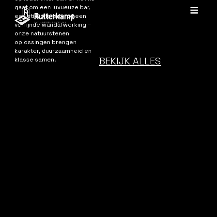
gaat om een luxueuze bar,
een stijlvolle tafel of een
verfijnde wandafwerking –
onze natuurstenen
oplossingen brengen
karakter, duurzaamheid en
BEKIJK ALLES
klasse samen.